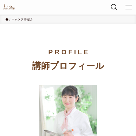
ホーム
講師紹介
P R O F I L E
講師プロフィール